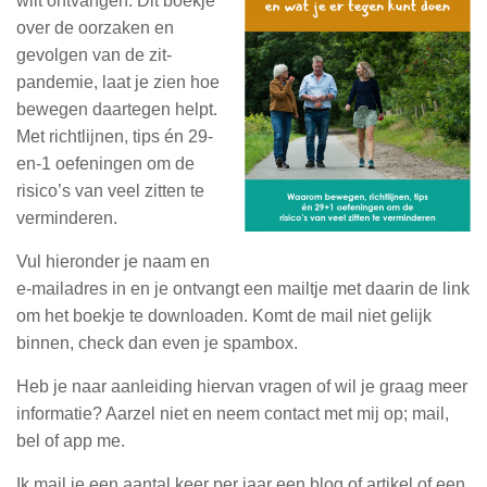
wilt ontvangen. Dit boekje
over de oorzaken en
gevolgen van de zit-
pandemie, laat je zien hoe
bewegen daartegen helpt.
Met richtlijnen, tips én 29-
en-1 oefeningen om de
risico’s van veel zitten te
verminderen.
Vul hieronder je naam en
e-mailadres in en je ontvangt een mailtje met daarin de link
om het boekje te downloaden. Komt de mail niet gelijk
binnen, check dan even je spambox.
Heb je naar aanleiding hiervan vragen of wil je graag meer
informatie? Aarzel niet en neem contact met mij op; mail,
bel of app me.
Ik mail je een aantal keer per jaar een blog of artikel of een